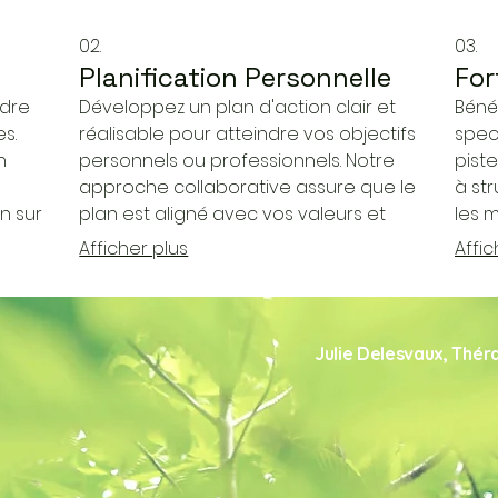
02.
03.
Planification Personnelle
For
ndre
Développez un plan d'action clair et
Bénéf
s.
réalisable pour atteindre vos objectifs
speci
n
personnels ou professionnels. Notre
piste
approche collaborative assure que le
à str
n sur
plan est aligné avec vos valeurs et
les m
 nos
contraintes. Nous vous guidons à
proj
Afficher plus
Affic
travers les étapes clés pour une mise
dispo
une
en œuvre réussie. Commencez votre
débl
e à
parcours vers le succès dès
Pren
aujourd'hui.
stra
Julie Delesvaux, Thér
acc