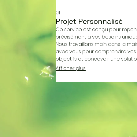
01.
Projet Personnalisé
Ce service est conçu pour répo
précisément à vos besoins unique
Nous travaillons main dans la mai
avec vous pour comprendre vos
objectifs et concevoir une solutio
mesure. L'expertise combinée de
Afficher plus
équipes garantit un résultat qui
dépasse vos attentes. Obtenez 
proposition entièrement adapté
votre situation.